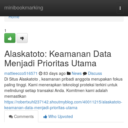
Home
minibookmarking
Togg
navi
Home
1
Alaskatoto: Keamanan Data
Menjadi Prioritas Utama
mattieecco516571
83 days ago
News
Discuss
Di Situs Alaskatoto , keamanan pribadi anggota merupakan fokus
paling tinggi. Kami menerapkan teknologi proteksi terkini untuk
melindungi setiap transaksi Anda. Komitmen kami adalah
memastikan
https://robertxuhl237142.shoutmyblog.com/40011215/alaskatoto-
keamanan-data-menjadi-prioritas-utama
Comments
Who Upvoted