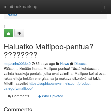
Home
minibookmarking
Togg
navi
Home
1
Haluatko Maltipoo-pentua?
????????
majacnhs003642
85 days ago
News
Discuss
Pääset tutkimään ihanaa Maltipoo-pentua! Tässä kohdassa on
valinta hauskoja pentuja, jotka ovat valmiina. Maltipoo-koirat ovat
rakastettuja heidän energiaansa ja mukava ulkonäkönsä takia.
Mikäli haaveilet
https://sophiabanekennels.com/product-
category/maltipoo/
Comments
Who Upvoted
Comments