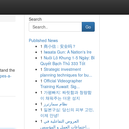
Search
Go
Published News
1
商小信：安全吗？
1
Iwaata Gun: A Nation's Ire
1
Nuôi Lô Khung 1-5 Ngày: Bí
Quyết Bạch Thủ 333 Tốt
1
Strategic investment
stand the
planning techniques for bu...
pes-a-
1
Official Videographer
Training Kuwait: Sig...
1
가평빠지: 짜릿함과 청량함
이 채워주는 더운 성지
1
نظام سمارترز
1
일본구심: 당신의 피부 고민,
이제 안녕!
1
العروض التفاعلية في
اجتماعات العمل و المؤسس...