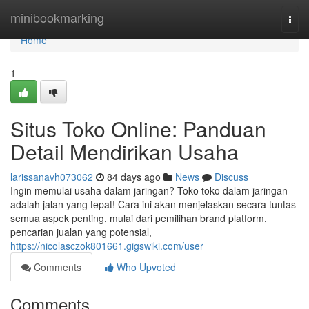
Home
minibookmarking
Togg
navi
Home
1
Situs Toko Online: Panduan
Detail Mendirikan Usaha
larissanavh073062
84 days ago
News
Discuss
Ingin memulai usaha dalam jaringan? Toko toko dalam jaringan
adalah jalan yang tepat! Cara ini akan menjelaskan secara tuntas
semua aspek penting, mulai dari pemilihan brand platform,
pencarian jualan yang potensial,
https://nicolasczok801661.gigswiki.com/user
Comments
Who Upvoted
Comments