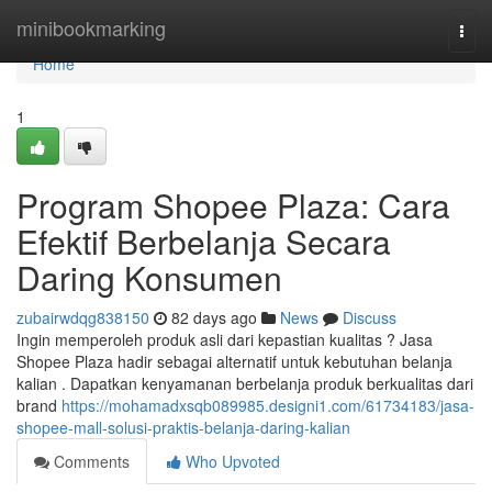
Home
minibookmarking
Togg
navi
Home
1
Program Shopee Plaza: Cara
Efektif Berbelanja Secara
Daring Konsumen
zubairwdqg838150
82 days ago
News
Discuss
Ingin memperoleh produk asli dari kepastian kualitas ? Jasa
Shopee Plaza hadir sebagai alternatif untuk kebutuhan belanja
kalian . Dapatkan kenyamanan berbelanja produk berkualitas dari
brand
https://mohamadxsqb089985.designi1.com/61734183/jasa-
shopee-mall-solusi-praktis-belanja-daring-kalian
Comments
Who Upvoted