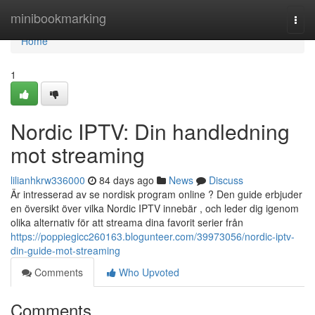
Home
minibookmarking
Togg
navi
Home
1
Nordic IPTV: Din handledning
mot streaming
lilianhkrw336000
84 days ago
News
Discuss
Är intresserad av se nordisk program online ? Den guide erbjuder
en översikt över vilka Nordic IPTV innebär , och leder dig igenom
olika alternativ för att streama dina favorit serier från
https://poppiegicc260163.blogunteer.com/39973056/nordic-iptv-
din-guide-mot-streaming
Comments
Who Upvoted
Comments