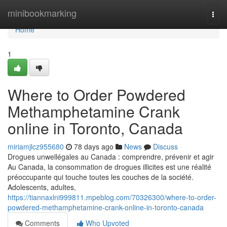
Home
minibookmarking
Togg
navi
Home
1
Where to Order Powdered
Methamphetamine Crank
online in Toronto, Canada
miriamjlcz955680
78 days ago
News
Discuss
Drogues unwellégales au Canada : comprendre, prévenir et agir
Au Canada, la consommation de drogues illicites est une réalité
préoccupante qui touche toutes les couches de la société.
Adolescents, adultes,
https://tiannaxlni999811.mpeblog.com/70326300/where-to-order-
powdered-methamphetamine-crank-online-in-toronto-canada
Comments
Who Upvoted