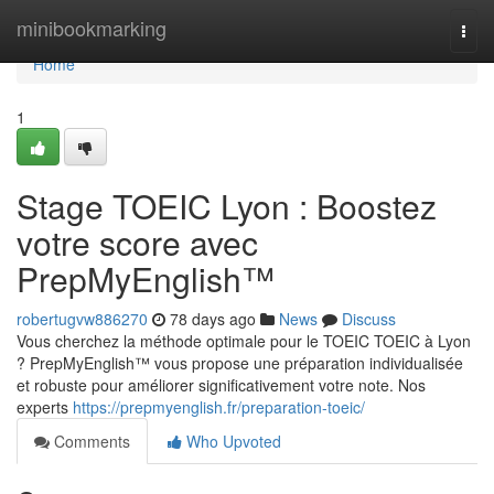
Home
minibookmarking
Togg
navi
Home
1
Stage TOEIC Lyon : Boostez
votre score avec
PrepMyEnglish™
robertugvw886270
78 days ago
News
Discuss
Vous cherchez la méthode optimale pour le TOEIC TOEIC à Lyon
? PrepMyEnglish™ vous propose une préparation individualisée
et robuste pour améliorer significativement votre note. Nos
experts
https://prepmyenglish.fr/preparation-toeic/
Comments
Who Upvoted