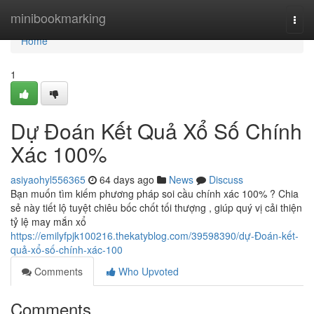
Home
minibookmarking
Togg
navi
Home
1
Dự Đoán Kết Quả Xổ Số Chính
Xác 100%
asiyaohyl556365
64 days ago
News
Discuss
Bạn muốn tìm kiếm phương pháp soi cầu chính xác 100% ? Chia
sẻ này tiết lộ tuyệt chiêu bốc chốt tối thượng , giúp quý vị cải thiện
tỷ lệ may mắn xổ
https://emilyfpjk100216.thekatyblog.com/39598390/dự-Đoán-kết-
quả-xổ-số-chính-xác-100
Comments
Who Upvoted
Comments