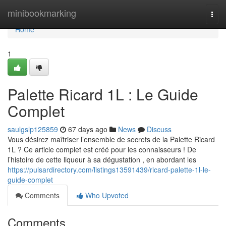
Home
minibookmarking
Togg
navi
Home
1
Palette Ricard 1L : Le Guide
Complet
saulgslp125859
67 days ago
News
Discuss
Vous désirez maîtriser l’ensemble de secrets de la Palette Ricard
1L ? Ce article complet est créé pour les connaisseurs ! De
l’histoire de cette liqueur à sa dégustation , en abordant les
https://pulsardirectory.com/listings13591439/ricard-palette-1l-le-
guide-complet
Comments
Who Upvoted
Comments