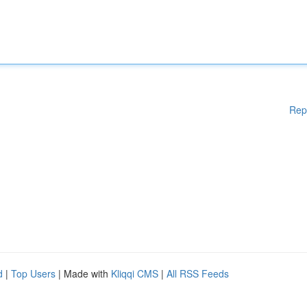
Rep
d
|
Top Users
| Made with
Kliqqi CMS
|
All RSS Feeds