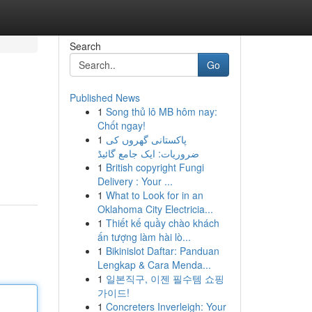
Search
Go
Published News
1
Song thủ lô MB hôm nay:
Chốt ngay!
1
پاکستانی گھروں کی
ضروریات: ایک جامع گائیڈ
1
British copyright Fungi
Delivery : Your ...
1
What to Look for in an
Oklahoma City Electricia...
1
Thiết kế quầy chào khách
ấn tượng làm hài lò...
1
Bikinislot Daftar: Panduan
Lengkap & Cara Menda...
1
일본직구, 이젠 필수템 쇼핑
가이드!
1
Concreters Inverleigh: Your