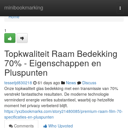
Home
minibookmarking
Togg
navi
Home
1
Topkwaliteit Raam Bedekking
70% - Eigenschappen en
Pluspunten
tessetjd830218
61 days ago
News
Discuss
Onze topkwaliteit glas bedekking met een transmissie van 70%
verstrekt fantastische resultaten. De moderne technologie
verminderd energie verlies substantieel, waarbij op hetzelfde
moment het privacy verbeterd blijft.
https://yxzbookmarks.com/story21480085/premium-raam-film-70-
specificaties-en-pluspunten
Comments
Who Upvoted