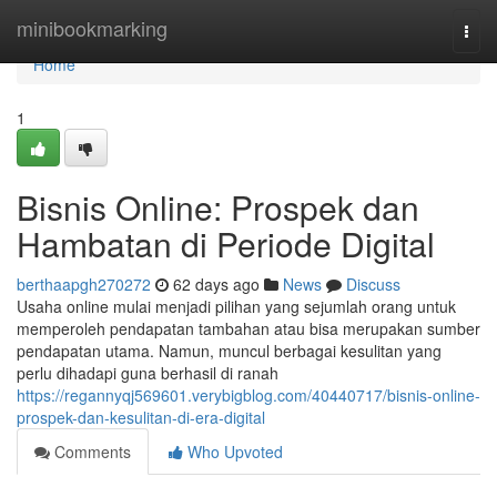
Home
minibookmarking
Togg
navi
Home
1
Bisnis Online: Prospek dan
Hambatan di Periode Digital
berthaapgh270272
62 days ago
News
Discuss
Usaha online mulai menjadi pilihan yang sejumlah orang untuk
memperoleh pendapatan tambahan atau bisa merupakan sumber
pendapatan utama. Namun, muncul berbagai kesulitan yang
perlu dihadapi guna berhasil di ranah
https://regannyqj569601.verybigblog.com/40440717/bisnis-online-
prospek-dan-kesulitan-di-era-digital
Comments
Who Upvoted