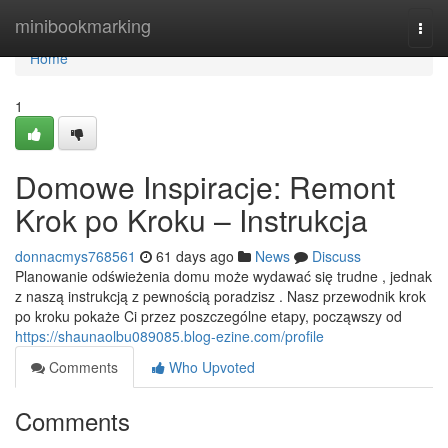
Home
minibookmarking
Togg
navi
Home
1
Domowe Inspiracje: Remont
Krok po Kroku – Instrukcja
donnacmys768561
61 days ago
News
Discuss
Planowanie odświeżenia domu może wydawać się trudne , jednak
z naszą instrukcją z pewnością poradzisz . Nasz przewodnik krok
po kroku pokaże Ci przez poszczególne etapy, począwszy od
https://shaunaolbu089085.blog-ezine.com/profile
Comments
Who Upvoted
Comments