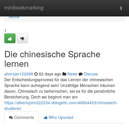
Home
minibookmarking
Togg
navi
Home
1
Die chinesische Sprache
lernen
alvinxjar122698
62 days ago
News
Discuss
Der Entscheidungsprozess für das Lernen der chinesischen
Sprache kann aufregend sein! Unzählige Menschen träumen
davon, Chinesisch zu beherrschen, sei es für die persönliche
Bereicherung. Doch wo beginnt man am
https://albertoptm222234.vblogetin.com/46804453/chinesisch-
studieren
Comments
Who Upvoted