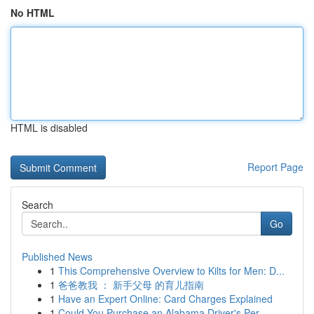
No HTML
HTML is disabled
Report Page
Search
Go
Published News
1
This Comprehensive Overview to Kilts for Men: D...
1
爸爸教我 ： 新手父母 的育儿指南
1
Have an Expert Online: Card Charges Explained
1
Could You Purchase an Alabama Driver's Per...