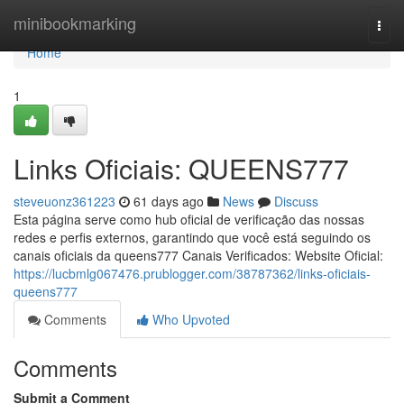
Home
minibookmarking
Togg
navi
Home
1
Links Oficiais: QUEENS777
steveuonz361223
61 days ago
News
Discuss
Esta página serve como hub oficial de verificação das nossas
redes e perfis externos, garantindo que você está seguindo os
canais oficiais da queens777 Canais Verificados: Website Oficial:
https://lucbmlg067476.prublogger.com/38787362/links-oficiais-
queens777
Comments
Who Upvoted
Comments
Submit a Comment