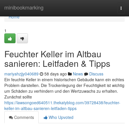
Home
minibookmarking
Togg
navi
Home
1
Feuchter Keller im Altbau
sanieren: Leitfaden & Tipps
mariyahzjjy040689
58 days ago
News
Discuss
Ein feuchte Keller in einem historischen Gebäude kann ein echtes
Problem darstellen. Die Trockenlegung der Feuchtigkeit ist wichtig
um Schäden zu verhindern und den Wertzuwachs zu erhalten.
Zunächst sollte
https://lawsongoed640511.thekatyblog.com/39728438/feuchter-
keller-im-altbau-sanieren-leitfaden-tipps
Comments
Who Upvoted