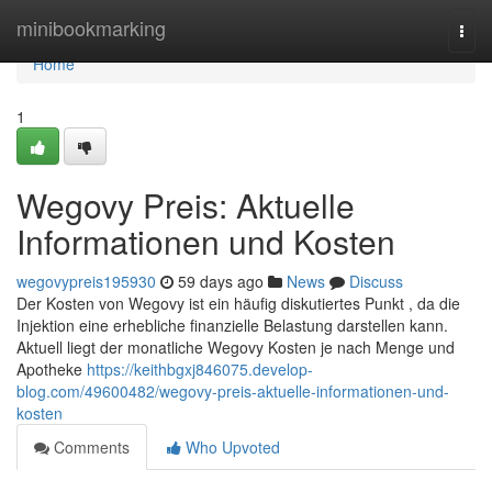
Home
minibookmarking
Togg
navi
Home
1
Wegovy Preis: Aktuelle
Informationen und Kosten
wegovypreis195930
59 days ago
News
Discuss
Der Kosten von Wegovy ist ein häufig diskutiertes Punkt , da die
Injektion eine erhebliche finanzielle Belastung darstellen kann.
Aktuell liegt der monatliche Wegovy Kosten je nach Menge und
Apotheke
https://keithbgxj846075.develop-
blog.com/49600482/wegovy-preis-aktuelle-informationen-und-
kosten
Comments
Who Upvoted