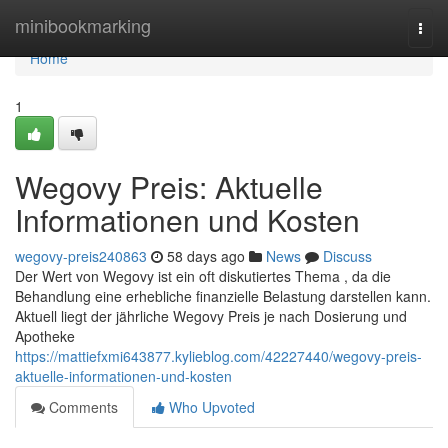
Home
minibookmarking
Togg
navi
Home
1
Wegovy Preis: Aktuelle
Informationen und Kosten
wegovy-preis240863
58 days ago
News
Discuss
Der Wert von Wegovy ist ein oft diskutiertes Thema , da die
Behandlung eine erhebliche finanzielle Belastung darstellen kann.
Aktuell liegt der jährliche Wegovy Preis je nach Dosierung und
Apotheke
https://mattiefxmi643877.kylieblog.com/42227440/wegovy-preis-
aktuelle-informationen-und-kosten
Comments
Who Upvoted