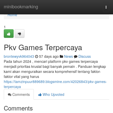
Home
minibookmarking
Togg
navi
Home
1
Pkv Games Terpercaya
brontewyvk964043
57 days ago
News
Discuss
Pada tahun 2024 , mencari platform pkv games terpercaya
menjadi prioritas krusial bagi banyak pemain . Panduan lengkap
kami akan menguraikan secara komprehensif tentang faktor-
faktor vital yang harus
https://tamzinpuur889689.blogsmine.com/42026843/pkv-games-
terpercaya
Comments
Who Upvoted
Comments