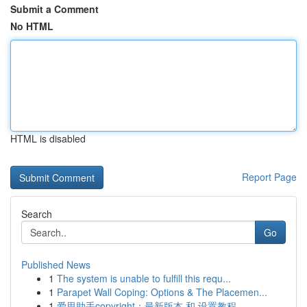
Submit a Comment
No HTML
HTML is disabled
Report Page
Search
Go
Published News
1
The system is unable to fulfill this requ...
1
Parapet Wall Coping: Options & The Placemen...
1
爱思助手copyright：最新版本 和 设置教程