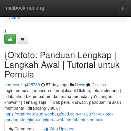
Home
minibookmarking
Togg
navi
Home
1
{Olxtoto: Panduan Lengkap |
Langkah Awal | Tutorial untuk
Pemula
andreweibq495789
57 days ago
News
Discuss
Ingin memulai | mencoba | menjelajahi Olxtoto, tetapi bingung |
tidak tahu | belum paham dari mana memulainya? Jangan
khawatir | Tenang saja | Tidak perlu khawatir, panduan ini akan
membantu | dirancang untuk |
https://oisitfrd489488.webbuzzfeed.com/41623751/olxtoto-
panduan-lengkap-langkah-awal-tutorial-untuk-pemula
Comments
Who Upvoted