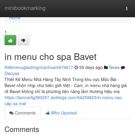
Home
minibookmarking
Togg
navi
Home
1
in menu cho spa Bavet
thitkmenugiaohngnhanhxam676677
55 days ago
News
Discuss
Thiết Kế Menu Nhà Hàng Tây Ninh Trong khu vực Mộc Bài -
Bavet nhộn nhịp như biên giới Việt - Cam, in menu nhà hàng giá
rẻ Bavet không chỉ là phương tiện nâng tầm thương hiệu mà
https://tiannarllg380257.aioblogs.com/94259823/in-menu-cao-
cấp-xa-mát
Comments
Who Upvoted
Comments