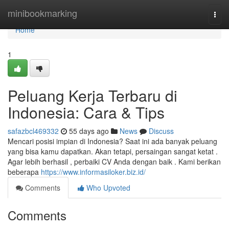
Home
minibookmarking
Togg
navi
Home
1
Peluang Kerja Terbaru di
Indonesia: Cara & Tips
safazbcl469332
55 days ago
News
Discuss
Mencari posisi impian di Indonesia? Saat ini ada banyak peluang
yang bisa kamu dapatkan. Akan tetapi, persaingan sangat ketat .
Agar lebih berhasil , perbaiki CV Anda dengan baik . Kami berikan
beberapa
https://www.informasiloker.biz.id/
Comments
Who Upvoted
Comments