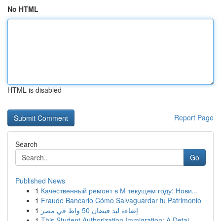
No HTML
HTML is disabled
Report Page
Search
Go
Published News
1
Качественный ремонт в М текущем году: Нови...
1
Fraude Bancario Cómo Salvaguardar tu Patrimonio
1
إضاءة ليد فيضان 50 واط في مصر
1
This Student Authorization Immigration: A Detai...