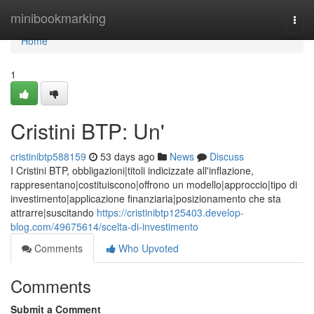
Home
minibookmarking
Togg
navi
Home
1
Cristini BTP: Un'
cristinibtp588159
53 days ago
News
Discuss
I Cristini BTP, obbligazioni|titoli indicizzate all'inflazione,
rappresentano|costituiscono|offrono un modello|approccio|tipo di
investimento|applicazione finanziaria|posizionamento che sta
attrarre|suscitando
https://cristinibtp125403.develop-
blog.com/49675614/scelta-di-investimento
Comments
Who Upvoted
Comments
Submit a Comment