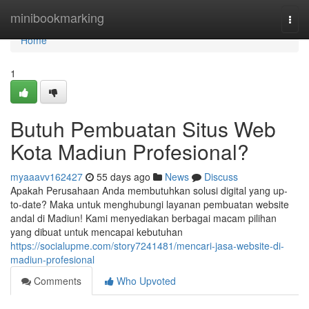
Home
minibookmarking
Togg
navi
Home
1
Butuh Pembuatan Situs Web
Kota Madiun Profesional?
myaaavv162427
55 days ago
News
Discuss
Apakah Perusahaan Anda membutuhkan solusi digital yang up-
to-date? Maka untuk menghubungi layanan pembuatan website
andal di Madiun! Kami menyediakan berbagai macam pilihan
yang dibuat untuk mencapai kebutuhan
https://socialupme.com/story7241481/mencari-jasa-website-di-
madiun-profesional
Comments
Who Upvoted