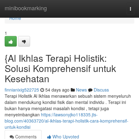
Home
minibookmarking
Togg
navi
Home
1
{Al Ikhlas Terapi Holistik:
Solusi Komprehensif untuk
Kesehatan
finnianixig522725
54 days ago
News
Discuss
Terapi Holistik Al Ikhlas menawarkan sebuah sistem menyeluruh
dalam mendukung kondisi fisik dan mental individu . Terapi ini
bukan hanya mengatasi masalah kondisi , tetapi juga
menyeimbangkan
https://lawsonyjko118335.jts-
blog.com/40363720/al-ikhlas-terapi-holistik-cara-komprehensif-
untuk-kondisi
Comments
Who Upvoted