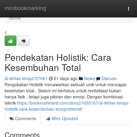
Home
minibookmarking
Togg
navi
Home
1
Pendekatan Holistik: Cara
Kesembuhan Total
al-ikhlas-terapi727061
51 days ago
News
Discuss
Pengobatan Holistik menawarkan sebuah unik untuk mencapai
kesehatan total . Sistem ini berfokus untuk revitalisasi bukan
hanya fisik , tetapi juga pikiran dan emosi. Dengan kombinasi
teknik
https://bookmarkhard.com/story21653167/al-ikhlas-terapi-
holistik-cara-kesembuhan-komprehensif
Comments
Who Upvoted
Comments