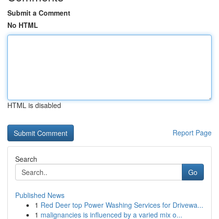
Submit a Comment
No HTML
HTML is disabled
Report Page
Search
Go
Published News
1
Red Deer top Power Washing Services for Drivewa...
1
malignancies is influenced by a varied mix o...