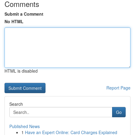
Comments
Submit a Comment
No HTML
HTML is disabled
Report Page
Search
Go
Published News
1
Have an Expert Online: Card Charges Explained