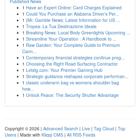
Published News
1
Have an Expert Online: Card Charges Explained
1
Could You Purchase an Alabama Driver's Per...
1
{Mr. Gamble News: Latest Information for US ...
1
Tropea: La Tua Destinazione Ideale
1
Breaking News: Local Body Greenlights Upcoming ...
1
Streamline Your Operation : A Handbook to ...
1
Raw Garden: Your Complete Guide to Premium
Cann...
1
Contemporary financial strategies continue prog...
1
Choosing the Right Road Surfacing Contractor
1
Letstg.com: Your Premier Gaming Hub
1
Strategic guidance reshapes corporate performan...
1
classic underarm bag vs womens shoulder bag
how...
1
Unlock Peace: The Security Shutter Advantage
Copyright © 2026 |
Advanced Search
|
Live
|
Tag Cloud
|
Top
Users
| Made with
Kliqqi CMS
|
All RSS Feeds