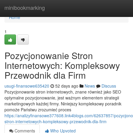
Home
minibookmarking
Home
1
Pozycjonowanie Stron
Internetowych: Kompleksowy
Przewodnik dla Firm
usugi-finansowe635420
52 days ago
News
Discuss
Pozycjonowanie stron internetowych, znane również jako SEO
optymalne pozycjonowanie, jest ważnym elementem strategii
marketingowych każdej firmy. Niniejszy kompleksowy poradnik
pomoże Państwu zrozumieć proces
https://analizyfinansowe377608.link4blogs.com/62637857/pozycjon
stron-internetowych-kompleksowy-przewodnik-dla-firm
Comments
Who Upvoted