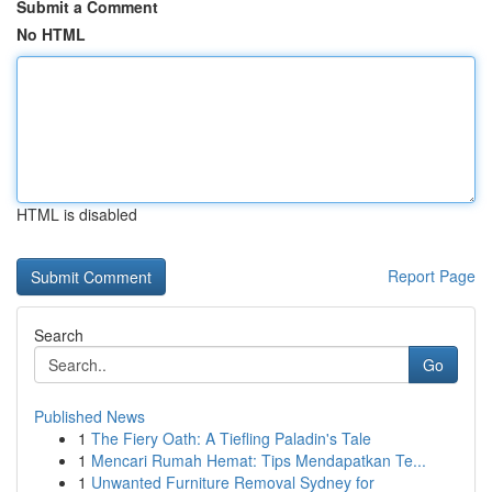
Submit a Comment
No HTML
HTML is disabled
Report Page
Search
Go
Published News
1
The Fiery Oath: A Tiefling Paladin's Tale
1
Mencari Rumah Hemat: Tips Mendapatkan Te...
1
Unwanted Furniture Removal Sydney for