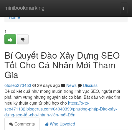
Home
minibookmarking
Togg
navi
Home
1
Bí Quyết Đào Xây Dựng SEO
Tốt Cho Cá Nhân Mới Tham
Gia
otoseo273453
29 days ago
News
Discuss
Để có kết quả như mong muốn trong lĩnh vực SEO, người mới
phải nắm vững những nguyên tắc cơ bản. Bắt đầu với việc tìm
hiểu kỹ thuật cụm từ phù hợp cho
https://o-to-
seo471132.blogerus.com/64040399/phương-pháp-Đào-xây-
dựng-seo-tốt-cho-thành-viên-mới-Đến
Comments
Who Upvoted